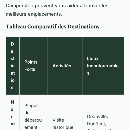
Camperstop peuvent vous aider à trouver les
meilleurs emplacements.
Tableau Comparatif des Destinations
D
e
st
Lieux
Points
in
Activités
Incontournable
Forts
at
s
io
n
N
Plages
o
du
r
Deauville,
débarqu
Visite
m
Honfleur,
ement,
historique,