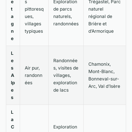
e
s
Exploration
Trégastel, Parc
t
pittoresq
de parcs
naturel
a
ues,
naturels,
régional de
g
villages
randonnées
Brière et
n
typiques
d’Armorique
e
L
e
Randonnée
Chamonix,
s
Air pur,
s, visites de
Mont-Blanc,
A
randonn
villages,
Bonneval-sur-
lp
ées
exploration
Arc, Val d’Isère
e
de lacs
s
L
a
C
Exploration