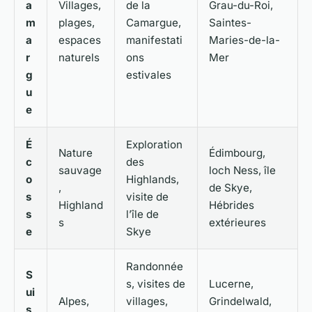
a
Villages,
de la
Grau-du-Roi,
m
plages,
Camargue,
Saintes-
a
espaces
manifestati
Maries-de-la-
r
naturels
ons
Mer
g
estivales
u
e
É
Exploration
Nature
Édimbourg,
c
des
sauvage
loch Ness, île
o
Highlands,
,
de Skye,
s
visite de
Highland
Hébrides
s
l’île de
s
extérieures
e
Skye
Randonnée
S
s, visites de
Lucerne,
ui
Alpes,
villages,
Grindelwald,
s