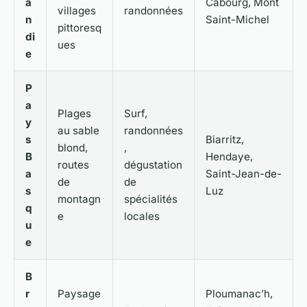
a
Cabourg, Mont
villages
randonnées
n
Saint-Michel
pittoresq
di
ues
e
P
a
Plages
Surf,
y
au sable
randonnées
s
Biarritz,
blond,
,
B
Hendaye,
routes
dégustation
a
Saint-Jean-de-
de
de
s
Luz
montagn
spécialités
q
e
locales
u
e
B
r
Paysage
Ploumanac’h,